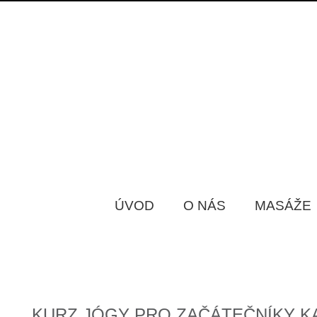
ÚVOD
O NÁS
MASÁŽE
KURZ JÓGY PRO ZAČÁTEČNÍKY K