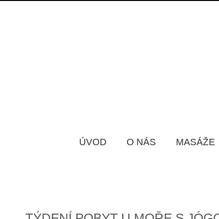
ÚVOD
O NÁS
MASÁŽE
TÝDENÍ POBYT U MOŘE S JÓ